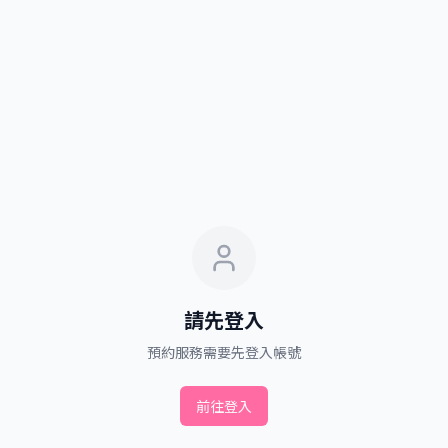
請先登入
預約服務需要先登入帳號
前往登入