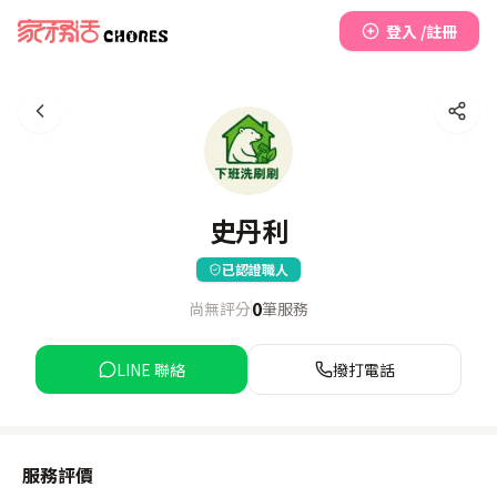
登入 /註冊
史丹利
已認證職人
0
尚無評分
筆服務
LINE 聯絡
撥打電話
服務評價